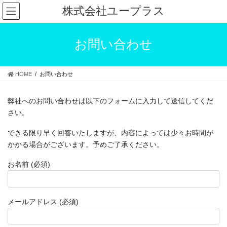
コ
ナ
株式会社ユープラス
ン
ビ
テ
ゲ
ン
ー
お問い合わせ
ツ
シ
へ
ョ
ス
ン
HOME
お問い合わせ
キ
に
ッ
移
プ
動
弊社へのお問い合わせは以下のフォームに入力して送信してくだ
さい。
できる限り早く回答いたしますが、内容によっては少々お時間が
かかる場合がございます。予めご了承ください。
お名前 (必須)
メールアドレス (必須)