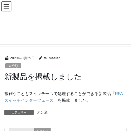
コ
ナ
株式会社ユープラス
ン
ビ
テ
ゲ
ン
ー
未分類
ツ
シ
へ
ョ
ス
ン
HOME
未分類
新製品を掲載しました
キ
に
ッ
移
プ
動
2023年3月29日
ta_master
未分類
新製品を掲載しました
複雑なこともスイッチ一つで処理することができる新製品「
RPA
スイッチインターフェース
」を掲載しました。
未分類
カテゴリー