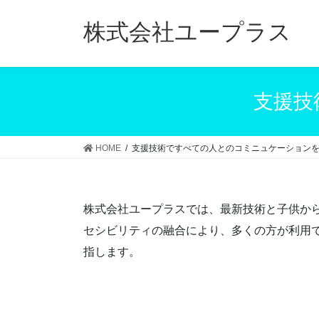
コ
ナ
ン
ビ
株式会社ユープラス
テ
ゲ
ン
ー
ツ
シ
へ
ョ
支援技
ス
ン
キ
に
ッ
移
HOME
支援技術ですべての人とのコミニュケーション
プ
動
株式会社ユープラスでは、最新技術と子供か
セシビリティの融合により、多くの方が利用
指します。